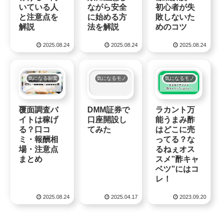
いている人
ながら安全
初心者が失
と注意点を
に始める方
敗しないた
解説
法を解説
めのコツ
2025.08.24
2025.08.24
2025.08.24
気になる副業
気になるモノ
気になるモノ
DMM証券で
覆面調査バ
ラカント万
口座開設し
イトは稼げ
能うまみ酢
てみた
る？口コ
はどこに売
ミ・報酬相
ってる？な
場・注意点
るねぇオス
まとめ
スメ”酢キャ
ベツ”にはコ
レ！
2025.08.24
2025.04.17
2023.09.20